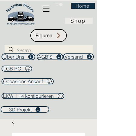
Home
Shop
Figuren
Über Uns
AGB'S
Versand
LGB RC
Occasions Ankauf
LKW 1:14 konfigurieren
3D Projekt