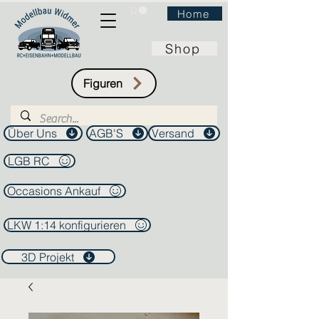
Home
Shop
Figuren
Über Uns
AGB'S
Versand
LGB RC
Occasions Ankauf
LKW 1:14 konfigurieren
3D Projekt