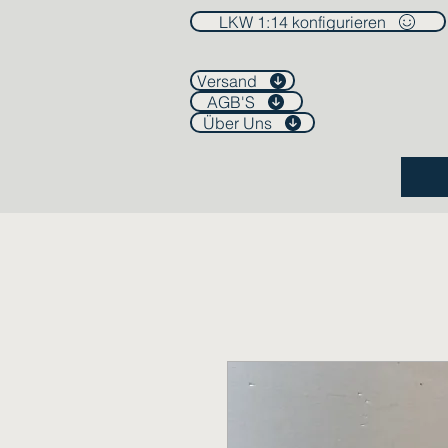
LKW 1:14 konfigurieren
Versand
AGB'S
Über Uns