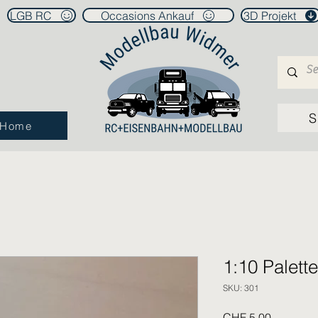
LGB RC
Occasions Ankauf
3D Projekt
S
Home
1:10 Palette
SKU: 301
Price
CHF 5.00