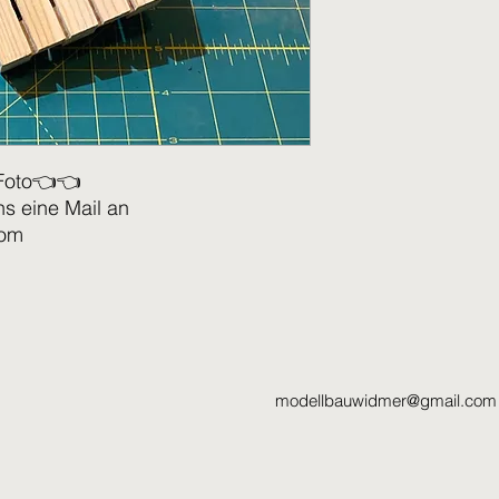
Foto👈👈
ns eine Mail an
com
modellbauwidmer@gmail.com