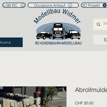
LGB RC
Occasions Ankauf
3D Projekt
S
Home
Abrollmuld
Price
CHF 30.00