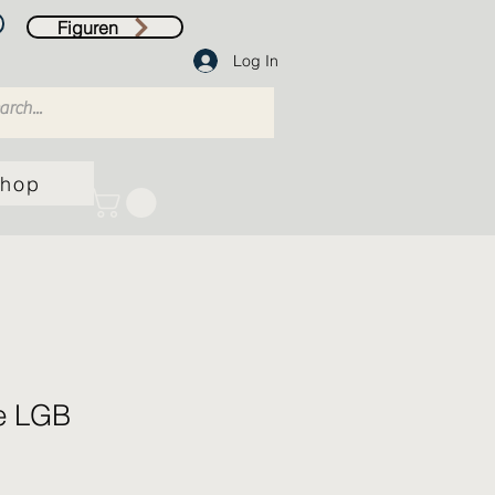
Figuren
Log In
hop
e LGB