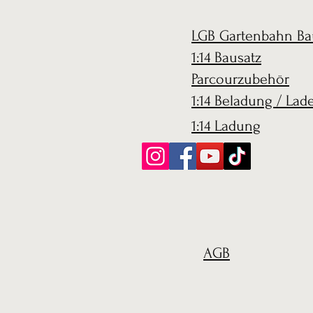
LGB Gartenbahn Ba
1:14 Bausatz
Parcourzubehör
1:14 Beladung / Lad
1:14 Ladung
AGB