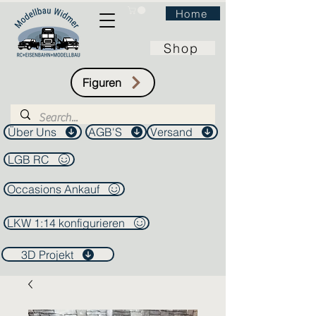
Home
Shop
Figuren
Über Uns
AGB'S
Versand
LGB RC
Occasions Ankauf
LKW 1:14 konfigurieren
3D Projekt