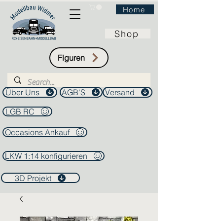
Home
Shop
Figuren
Über Uns
AGB'S
Versand
LGB RC
Occasions Ankauf
LKW 1:14 konfigurieren
3D Projekt