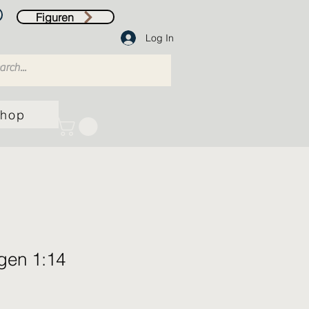
Figuren
Log In
hop
gen 1:14