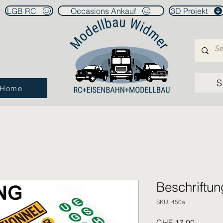
LGB RC
Occasions Ankauf
3D Projekt
S
Home
Beschriftun
SKU: 450a
Price
CHF 17.00