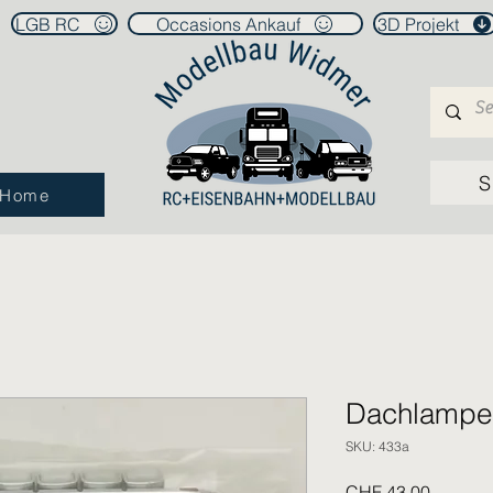
LGB RC
Occasions Ankauf
3D Projekt
S
Home
Dachlampen
SKU: 433a
Price
CHF 43.00