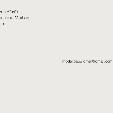
Foto👈👈
ns eine Mail an
com
modellbauwidmer@gmail.com