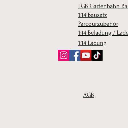
LGB Gartenbahn Ba
1:14 Bausatz
Parcourzubehör
1:14 Beladung / Lad
1:14 Ladung
AGB