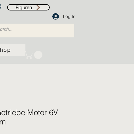
Figuren
Log In
hop
etriebe Motor 6V
pm