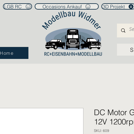
LGB RC
Occasions Ankauf
3D Projekt
S
Home
DC Motor G
12V 1200r
SKU: 609