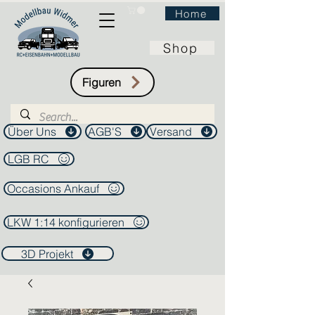
Home
Shop
Figuren
Über Uns
AGB'S
Versand
LGB RC
Occasions Ankauf
LKW 1:14 konfigurieren
3D Projekt