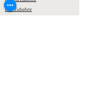
LGB Zubehör
1:14 Beladung / Ladegut
1:14 Ladung
LGB 1:22 Zubehör
AGB
Versand