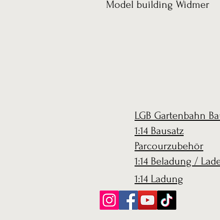
Model building Widmer
LGB Gartenbahn Ba
1:14 Bausatz
Parcourzubehör
1:14 Beladung / Lad
1:14 Ladung