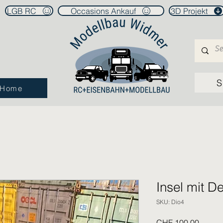
LGB RC
Occasions Ankauf
3D Projekt
S
Home
Insel mit D
SKU: Dio4
Price
CHF 100.00