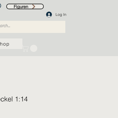
Figuren
Log In
hop
eckel 1:14