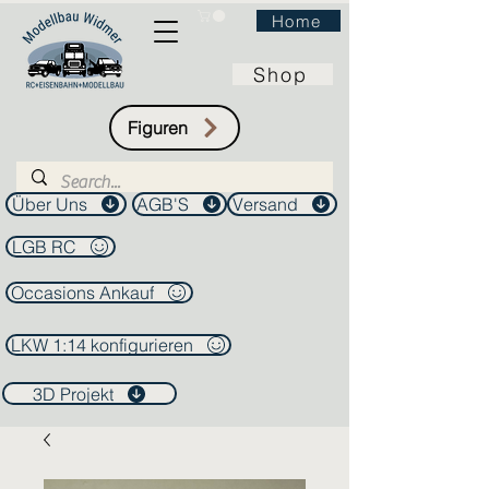
Home
Shop
Figuren
Über Uns
AGB'S
Versand
LGB RC
Occasions Ankauf
LKW 1:14 konfigurieren
3D Projekt