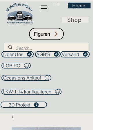
Home
Shop
Figuren
Über Uns
AGB'S
Versand
LGB RC
Occasions Ankauf
LKW 1:14 konfigurieren
3D Projekt