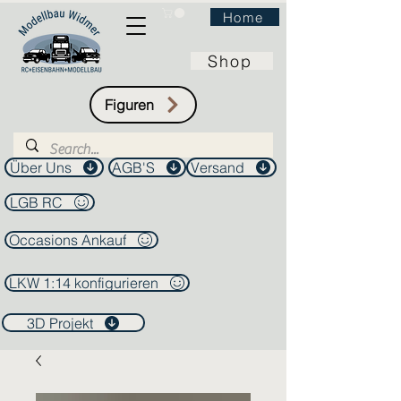
Home
Shop
Figuren
Über Uns
AGB'S
Versand
LGB RC
Occasions Ankauf
LKW 1:14 konfigurieren
3D Projekt