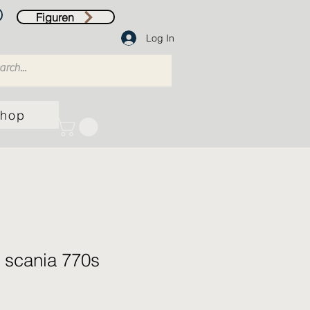
Figuren
Log In
hop
 scania 770s