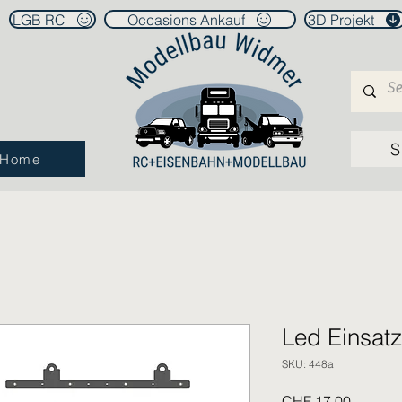
LGB RC
Occasions Ankauf
3D Projekt
S
Home
Led Einsatz
SKU: 448a
Price
CHF 17.00