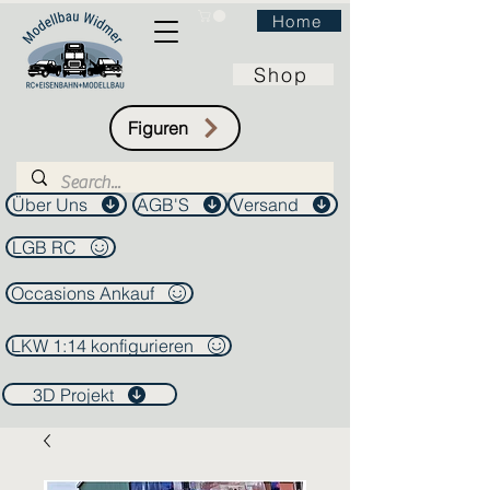
Home
Shop
Figuren
Über Uns
AGB'S
Versand
LGB RC
Occasions Ankauf
LKW 1:14 konfigurieren
3D Projekt