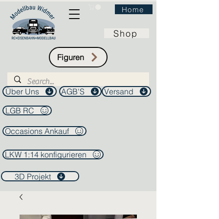
Home
Shop
Figuren
Über Uns
AGB'S
Versand
LGB RC
Occasions Ankauf
LKW 1:14 konfigurieren
3D Projekt