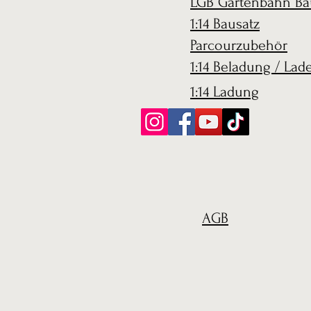
LGB Gartenbahn Ba
1:14 Bausatz
Parcourzubehör
1:14 Beladung / Lad
1:14 Ladung
AGB