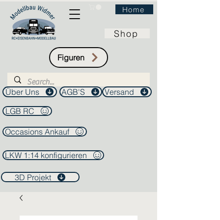
Home
Shop
Figuren
Über Uns
AGB'S
Versand
LGB RC
Occasions Ankauf
LKW 1:14 konfigurieren
3D Projekt