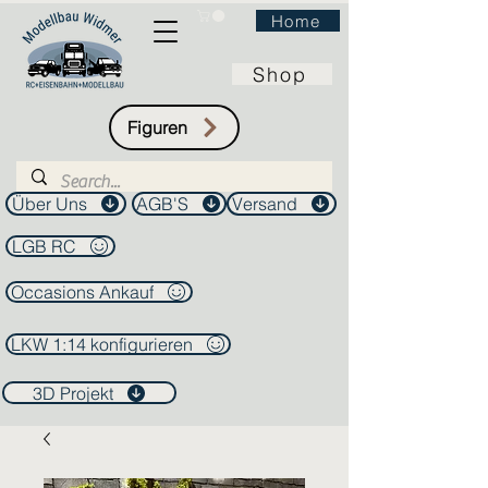
Home
Shop
Figuren
Über Uns
AGB'S
Versand
LGB RC
Occasions Ankauf
LKW 1:14 konfigurieren
3D Projekt