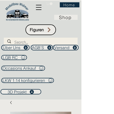
Home
Shop
Figuren
Über Uns
AGB'S
Versand
LGB RC
Occasions Ankauf
LKW 1:14 konfigurieren
3D Projekt