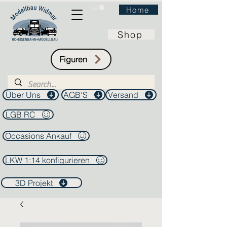
Home
Shop
Figuren
Über Uns
AGB'S
Versand
LGB RC
Occasions Ankauf
LKW 1:14 konfigurieren
3D Projekt