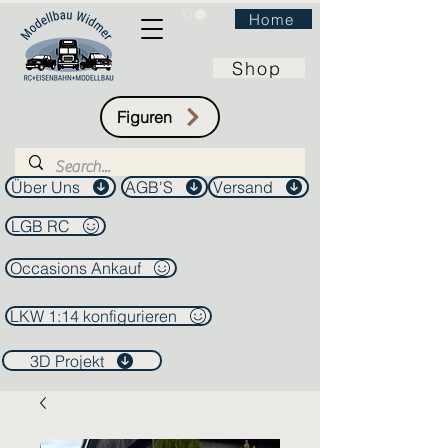
Home
Shop
Figuren
Über Uns
AGB'S
Versand
LGB RC
Occasions Ankauf
LKW 1:14 konfigurieren
3D Projekt