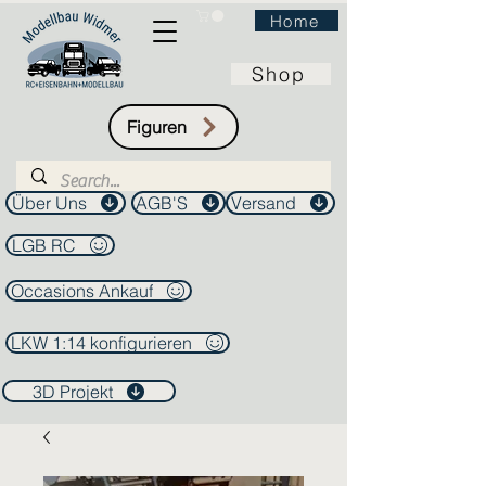
Home
Shop
Figuren
Über Uns
AGB'S
Versand
LGB RC
Occasions Ankauf
LKW 1:14 konfigurieren
3D Projekt