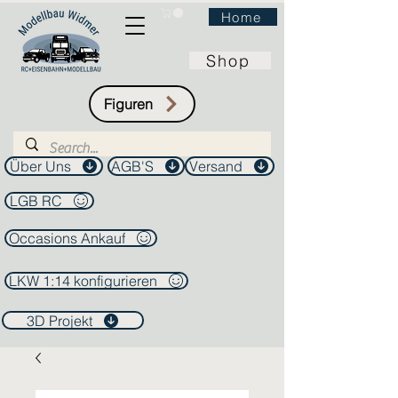
Home
Shop
Figuren
Über Uns
AGB'S
Versand
LGB RC
Occasions Ankauf
LKW 1:14 konfigurieren
3D Projekt