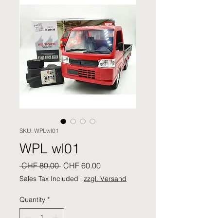
SKU: WPLwl01
WPL wl01
Regular
Sale
 CHF 80.00 
CHF 60.00
Price
Price
Sales Tax Included
|
zzgl. Versand
Quantity
*