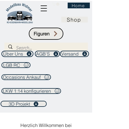
Home
Shop
Figuren
Über Uns
AGB'S
Versand
LGB RC
Occasions Ankauf
LKW 1:14 konfigurieren
3D Projekt
Herzlich Willkommen bei