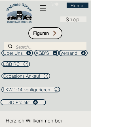
Home
Shop
Figuren
Über Uns
AGB'S
Versand
LGB RC
Occasions Ankauf
LKW 1:14 konfigurieren
3D Projekt
Herzlich Willkommen bei