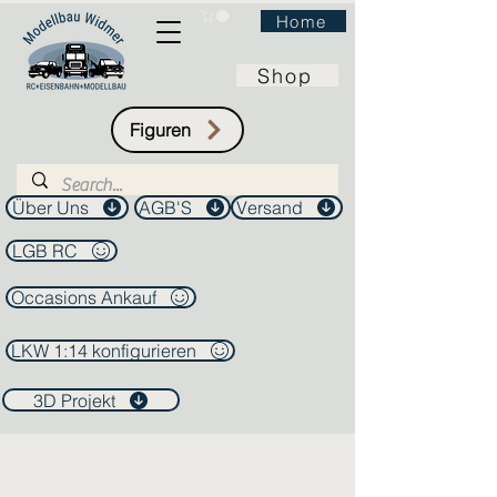
Home
Shop
Figuren
Über Uns
AGB'S
Versand
LGB RC
Occasions Ankauf
LKW 1:14 konfigurieren
3D Projekt