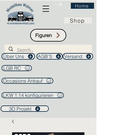
Home
Shop
Figuren
Über Uns
AGB'S
Versand
LGB RC
Occasions Ankauf
LKW 1:14 konfigurieren
3D Projekt