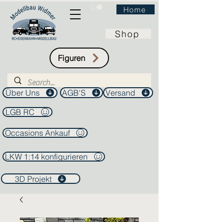
Home
Shop
Figuren
Über Uns
AGB'S
Versand
LGB RC
Occasions Ankauf
LKW 1:14 konfigurieren
3D Projekt