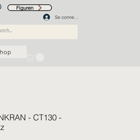
Figuren
Se connecter
hop
KRAN - CT130 -
tz