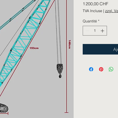
Prix
1 200,00 CHF
TVA Incluse
|
zzgl. V
Quantité
*
Aj