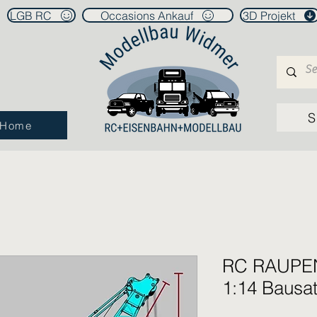
LGB RC
Occasions Ankauf
3D Projekt
S
Home
RC RAUPEN
1:14 Bausa