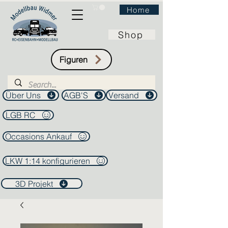
Home
Shop
Figuren
Über Uns
AGB'S
Versand
LGB RC
Occasions Ankauf
LKW 1:14 konfigurieren
3D Projekt