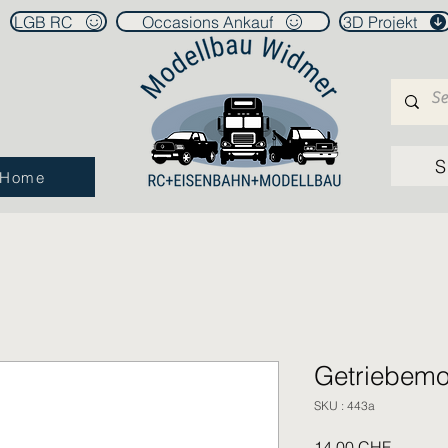
LGB RC
Occasions Ankauf
3D Projekt
S
Home
Getriebemo
SKU : 443a
Prix
14,00 CHF