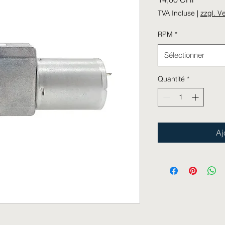
TVA Incluse
|
zzgl. V
RPM
*
Sélectionner
Quantité
*
Aj