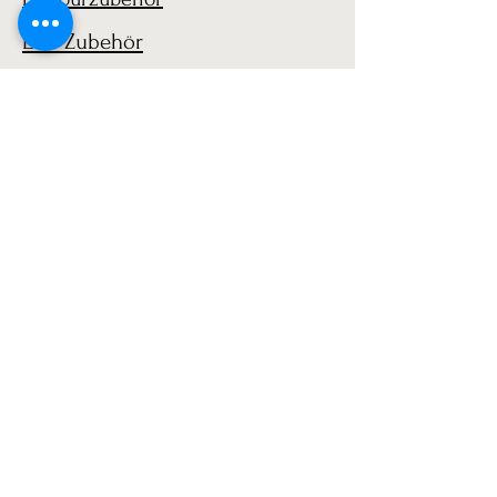
LGB Zubehör
1:14 Beladung / Ladegut
1:14 Ladung
LGB 1:22 Zubehör
AGB
Versand