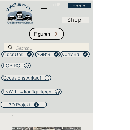
Home
Shop
Figuren
Über Uns
AGB'S
Versand
LGB RC
Occasions Ankauf
LKW 1:14 konfigurieren
3D Projekt