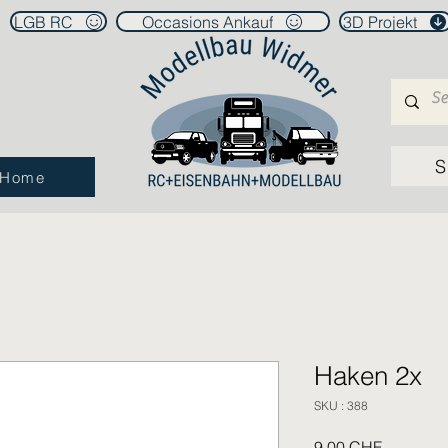
LGB RC
Occasions Ankauf
3D Projekt
S
Home
Haken 2x
SKU : 388
Prix
9,00 CHF