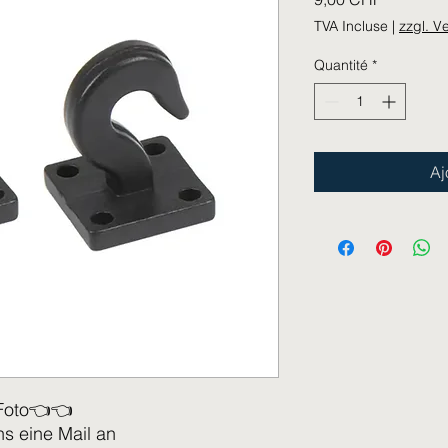
TVA Incluse
|
zzgl. V
Quantité
*
Aj
Foto👈👈
ns eine Mail an