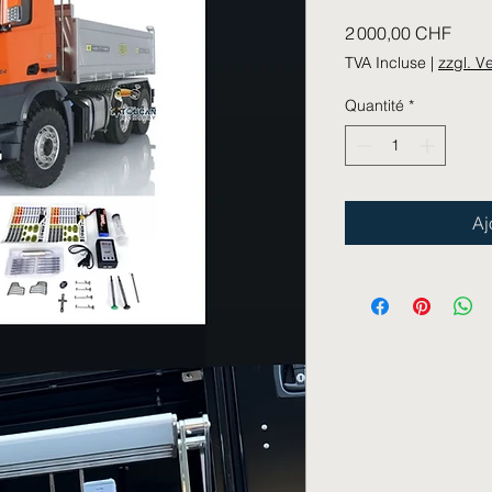
Prix
2 000,00 CHF
TVA Incluse
|
zzgl. V
Quantité
*
Aj