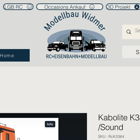
LGB RC
Occasions Ankauf
3D Projekt
S
Home
Kabolite K3
/Sound
SKU : RcK3364