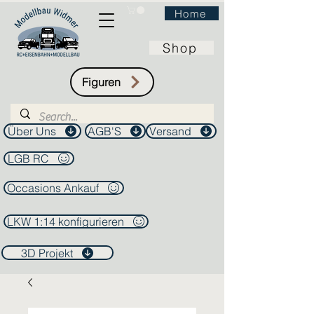
Home
Shop
Figuren
Über Uns
AGB'S
Versand
LGB RC
Occasions Ankauf
LKW 1:14 konfigurieren
3D Projekt