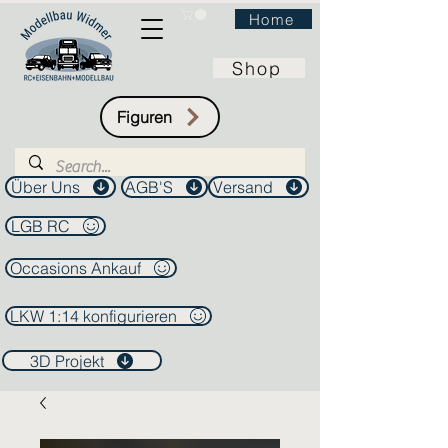
Home
Shop
Figuren
Über Uns
AGB'S
Versand
LGB RC
Occasions Ankauf
LKW 1:14 konfigurieren
3D Projekt