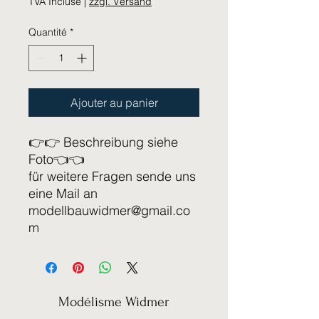
TVA Incluse
|
zzgl. Versand
Quantité
*
Ajouter au panier
👉👉 Beschreibung siehe
Foto👈👈
für weitere Fragen sende uns
eine Mail an
modellbauwidmer@gmail.co
m
Modélisme Widmer