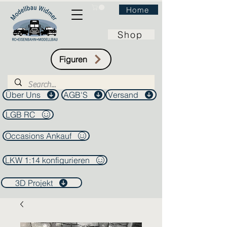
Home
Shop
Figuren
Über Uns
AGB'S
Versand
LGB RC
Occasions Ankauf
LKW 1:14 konfigurieren
3D Projekt