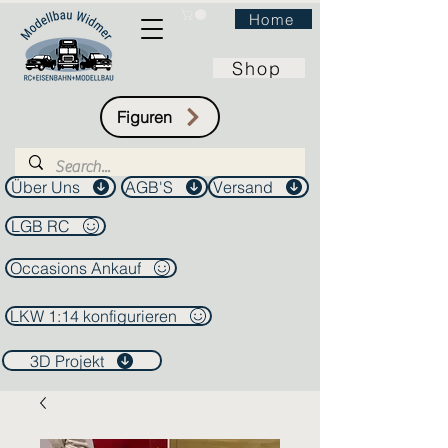
Home
Shop
Figuren
Über Uns
AGB'S
Versand
LGB RC
Occasions Ankauf
LKW 1:14 konfigurieren
3D Projekt