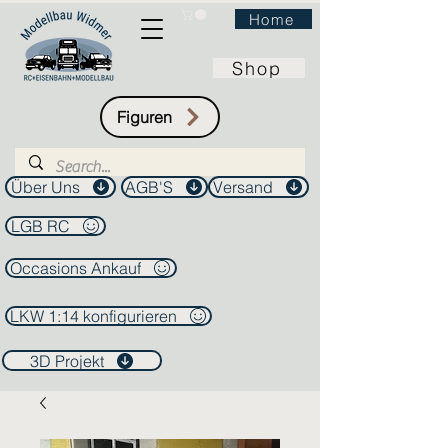
Home
Shop
Figuren
Über Uns
AGB'S
Versand
LGB RC
Occasions Ankauf
LKW 1:14 konfigurieren
3D Projekt