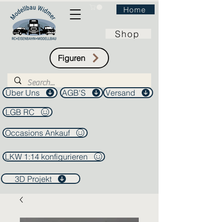
Home
Shop
Figuren
Über Uns
AGB'S
Versand
LGB RC
Occasions Ankauf
LKW 1:14 konfigurieren
3D Projekt