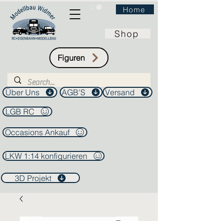
Home
Shop
Figuren
Über Uns
AGB'S
Versand
LGB RC
Occasions Ankauf
LKW 1:14 konfigurieren
3D Projekt