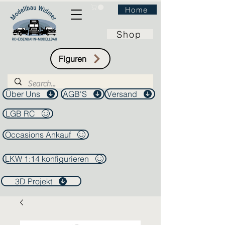
Home
Shop
Figuren
Über Uns
AGB'S
Versand
LGB RC
Occasions Ankauf
LKW 1:14 konfigurieren
3D Projekt