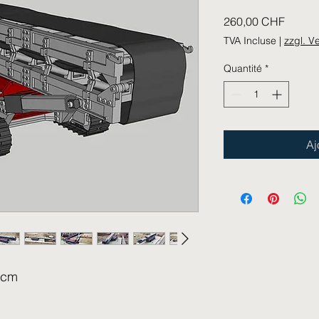
Prix
260,00 CHF
TVA Incluse
|
zzgl. V
Quantité
*
Aj
0cm