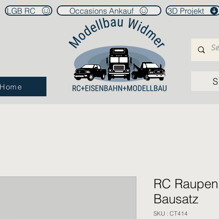
LGB RC
Occasions Ankauf
3D Projekt
S
Home
RC Raupen
Bausatz
SKU : CT414