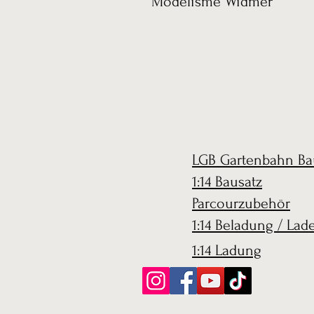
Modélisme Widmer
LGB Gartenbahn Ba
1:14 Bausatz
Parcourzubehör
1:14 Beladung / Lad
1:14 Ladung