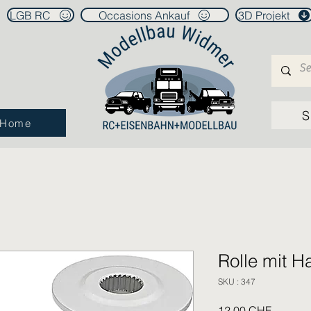
LGB RC
Occasions Ankauf
3D Projekt
S
Home
Rolle mit H
SKU : 347
Prix
12,00 CHF