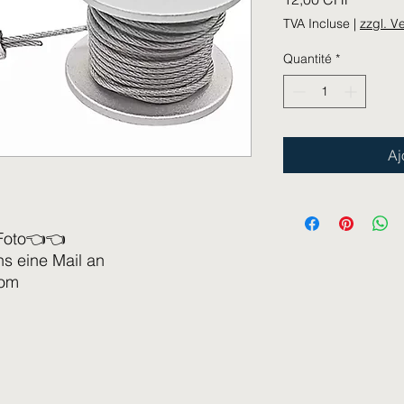
TVA Incluse
|
zzgl. V
Quantité
*
Aj
Foto👈👈
ns eine Mail an
com