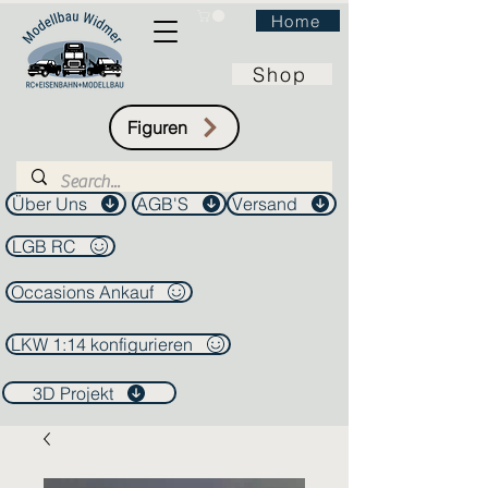
Home
Shop
Figuren
Über Uns
AGB'S
Versand
LGB RC
Occasions Ankauf
LKW 1:14 konfigurieren
3D Projekt