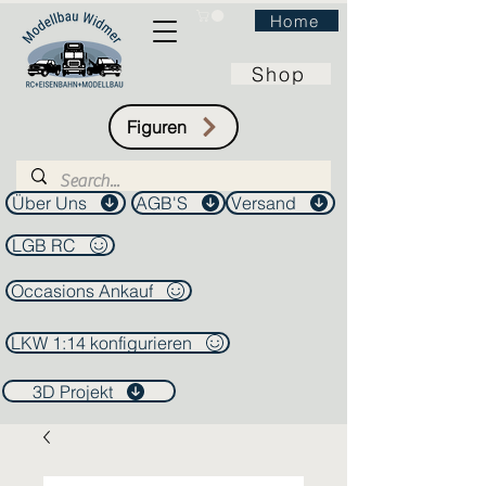
Home
Shop
Figuren
Über Uns
AGB'S
Versand
LGB RC
Occasions Ankauf
LKW 1:14 konfigurieren
3D Projekt