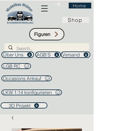
Home
Shop
Figuren
Über Uns
AGB'S
Versand
LGB RC
Occasions Ankauf
LKW 1:14 konfigurieren
3D Projekt