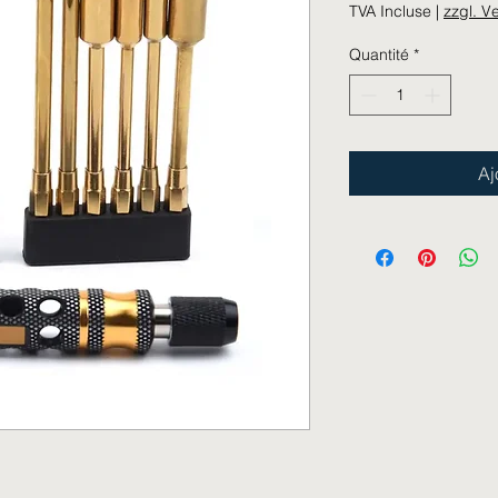
TVA Incluse
|
zzgl. V
Quantité
*
Aj